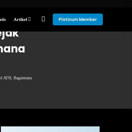
Platinum Member
tis
Artikel
ejak
imana
?
el ATH, Bagaimana