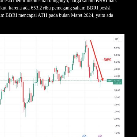
ndonesia menurunkan suku bunganya, harga saham BBRI naik
gkut, karena ada 653.2 ribu pemegang saham BBRI posisi
ham BBRI mencapai ATH pada bulan Maret 2024, yaitu ada