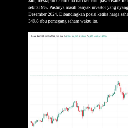
Jadi, meskipun dalam dua hari kemarin pasca Bank I
sekitar 9%. Pastinya masih banyak investor yang nyan
Desember 2024. Dibandingkan posisi ketika harga sa
349.8 ribu pemegang saham waktu itu.