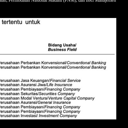
daian, Permodalan Nasional Madani (PNM), dan BRI Manajemen