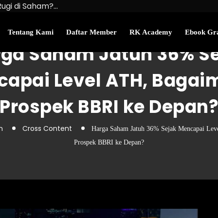
Rugi di Saham?…
u Kekayaan Bersihmu!
najemen Uang Perlu…
Tentang Kami
Daftar Member
RK Academy
Ebook Gra
ga Saham Jatuh 36% S
apai Level ATH, Baga
Prospek BBRI ke Depan
n
Cross Content
Harga Saham Jatuh 36% Sejak Mencapai Lev
Prospek BBRI ke Depan?