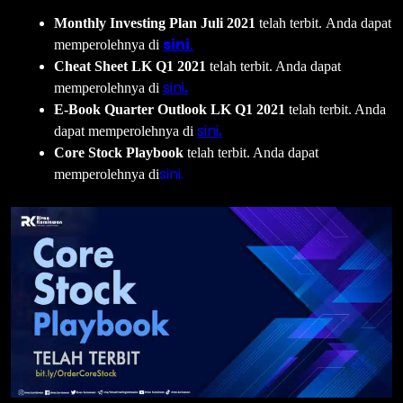
Monthly Investing Plan Juli 2021
telah terbit. Anda dapat
sini
memperolehnya di
.
Cheat Sheet LK Q1 2021
telah terbit. Anda dapat
sini
memperolehnya di
.
E-Book Quarter Outlook LK Q1 2021
telah terbit. Anda
sini
dapat memperolehnya di
.
Core Stock Playbook
telah terbit. Anda dapat
sini.
memperolehnya di