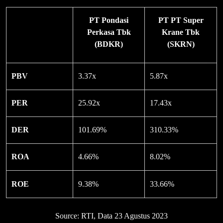
PT Pondasi
PT PT Super
Perkasa Tbk
Krane Tbk
(BDKR)
(SKRN)
PBV
3.37x
5.87x
PER
25.92x
17.43x
DER
101.69%
310.33%
ROA
4.66%
8.02%
ROE
9.38%
33.66%
Source: RTI, Data 23 Agustus 2023