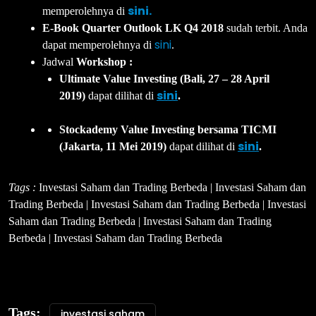
sini.
memperolehnya di
E-Book Quarter Outlook LK Q4 2018
sudah terbit. Anda
sini
dapat memperolehnya di
.
Jadwal
Workshop :
Ultimate Value Investing (Bali, 27 – 28 April
sini
2019)
dapat dilihat di
.
Stockademy Value Investing bersama TICMI
sini
(Jakarta, 11 Mei 2019)
dapat dilihat di
.
Tags :
Investasi Saham dan Trading Berbeda | Investasi Saham dan
Trading Berbeda | Investasi Saham dan Trading Berbeda | Investasi
Saham dan Trading Berbeda | Investasi Saham dan Trading
Berbeda | Investasi Saham dan Trading Berbeda
Tags:
investasi saham