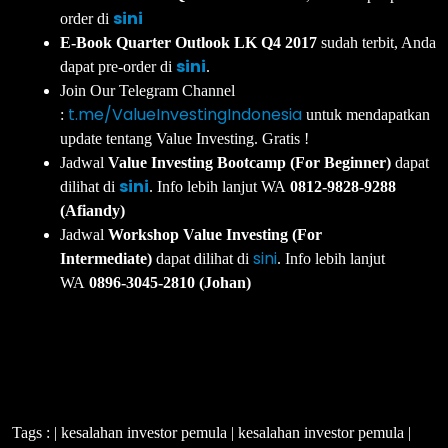
sini
order di
E-Book Quarter Outlook LK Q4 2017
sudah terbit, Anda
sini
dapat pre-order di
.
Join Our Telegram Channel
t.me/ValueInvestingIndonesia
:
untuk mendapatkan
update tentang Value Investing. Gratis !
Jadwal
Value Investing Bootcamp (For Beginner)
dapat
sini
dilihat di
. Info lebih lanjut WA
0812-9828-9288
(Afiandy)
Jadwal
Workshop Value Investing (For
sini
Intermediate)
dapat dilihat di
. Info lebih lanjut
WA
0896-3045-2810 (Johan)
Tags : | kesalahan investor pemula | kesalahan investor pemula |