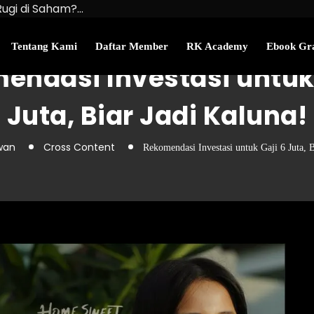
Rugi di Saham?…
u Kekayaan Bersihmu!
najemen Uang Perlu…
Tentang Kami
Daftar Member
RK Academy
Ebook Gra
endasi Investasi untuk 
Juta, Biar Jadi Kaluna!
wan
Cross Content
Rekomendasi Investasi untuk Gaji 6 Juta, B