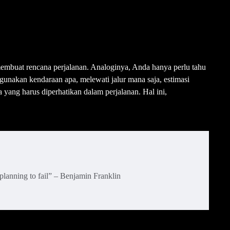
mbuat rencana perjalanan. Analoginya, Anda hanya perlu tahu
unakan kendaraan apa, melewati jalur mana saja, estimasi
a yang harus diperhatikan dalam perjalanan. Hal ini,
e planning to fail” – Benjamin Franklin