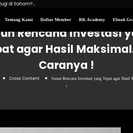
Rugi di Saham?…
u Kekayaan Bersihmu!
najemen Uang Perlu…
Tentang Kami
Daftar Member
RK Academy
Ebook Gra
un Rencana Investasi 
at agar Hasil Maksimal.
Caranya !
Cross Content
Susun Rencana Investasi yang Tepat agar Hasil 
!