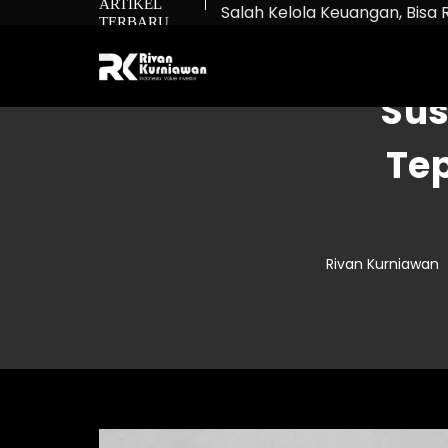
ARTIKEL
Salah Kelola Keuangan, Bisa 
TERBARU
Net Worth: Rumus untuk Tah
Bukan Cuma Beli Saham: Ma
Sus
Tep
Rivan Kurniawan