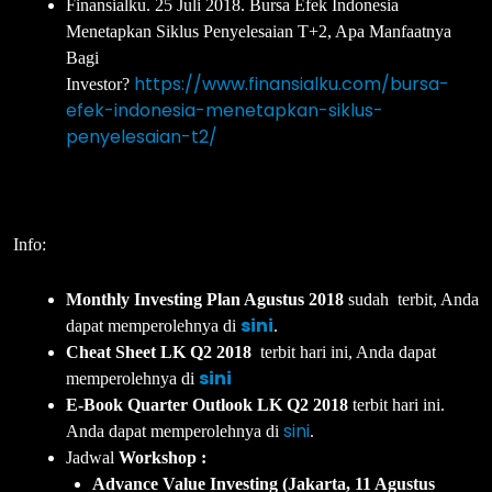
Finansialku. 25 Juli 2018. Bursa Efek Indonesia
Menetapkan Siklus Penyelesaian T+2, Apa Manfaatnya
Bagi
https://www.finansialku.com/bursa-
Investor?
efek-indonesia-menetapkan-siklus-
penyelesaian-t2/
Info:
Monthly Investing Plan Agustus 2018
sudah terbit, Anda
sini
dapat memperolehnya di
.
Cheat Sheet LK Q2 2018
terbit hari ini, Anda dapat
sini
memperolehnya di
E-Book Quarter Outlook LK Q2 2018
terbit hari ini.
sini
Anda dapat memperolehnya di
.
Jadwal
Workshop :
Advance Value Investing (Jakarta, 11 Agustus