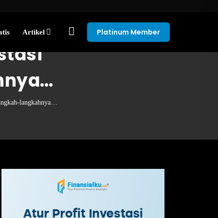
Platinum Member
tis
Artikel
stasi
ahnya…
 Langkah-langkahnya…