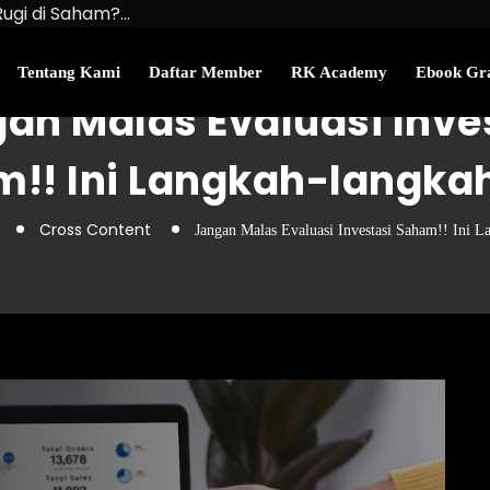
Rugi di Saham?…
u Kekayaan Bersihmu!
najemen Uang Perlu…
Tentang Kami
Daftar Member
RK Academy
Ebook Gra
an Malas Evaluasi Inve
!! Ini Langkah-langk
Cross Content
Jangan Malas Evaluasi Investasi Saham!! Ini