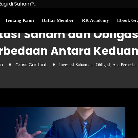
Rugi di Saham?…
u Kekayaan Bersihmu!
najemen Uang Perlu…
Tentang Kami
Daftar Member
RK Academy
Ebook Gra
tasi Saham dan Obligas
rbedaan Antara Kedua
an
Cross Content
Investasi Saham dan Obligasi, Apa Perbedaa