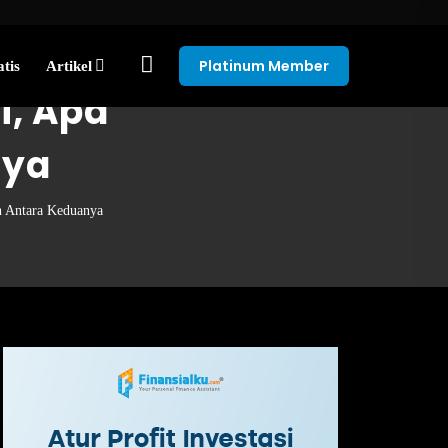
Platinum Member
tis
Artikel
i, Apa
nya
n Antara Keduanya