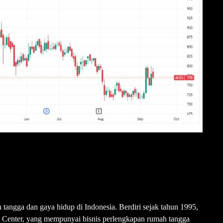
angga dan gaya hidup di Indonesia. Berdiri sejak tahun 1995,
enter, yang mempunyai bisnis perlengkapan rumah tangga