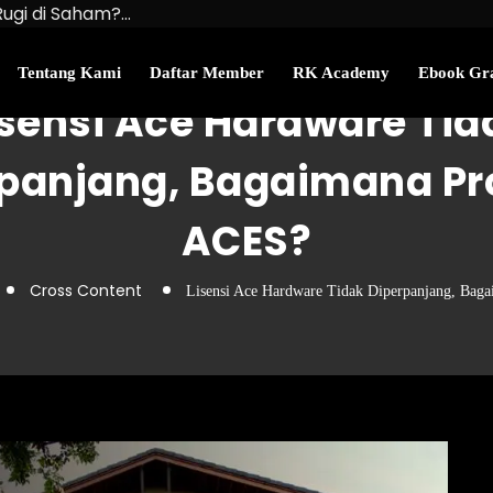
Rugi di Saham?…
u Kekayaan Bersihmu!
najemen Uang Perlu…
Tentang Kami
Daftar Member
RK Academy
Ebook Gra
isensi Ace Hardware Tid
rpanjang, Bagaimana Pr
ACES?
Cross Content
Lisensi Ace Hardware Tidak Diperpanjang, Bag