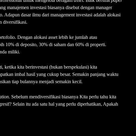
a professional untuk mengelola beragam
asset.
Baik bersifat
paper
idang manajemen investasi biasanya disebut dengan manager
io. Adapun dasar ilmu dari management investasi adalah alokasi
 diversifikasi.
tofolio. Dengan alokasi asset lebih ke jumlah atau
bih 10% di deposito, 30% di saham dan 60% di properti.
nda miliki.
, ketika kita berinvestasi (bukan berspekulasi) kita
tkan imbal hasil yang cukup besar. Semakin panjang waktu
asikan tiap bulannya menjadi semakin kecil.
ation
. Sebelum mendiversifikasi biasanya Kita perlu tahu kita
resif? Selain itu ada satu hal yang perlu diperhatikan, Apakah