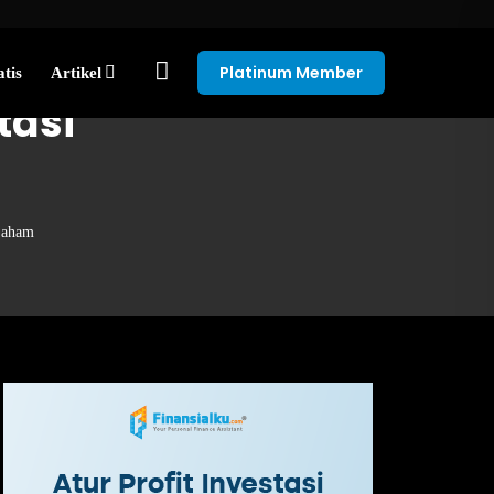
Platinum Member
tis
Artikel
tasi
 Saham