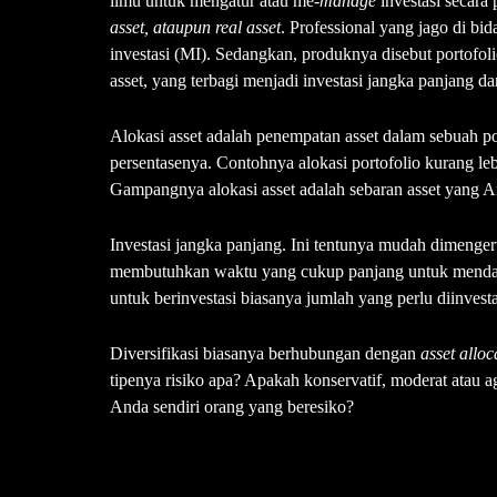
ilmu untuk mengatur atau me-
manage
investasi secar
asset, ataupun
real asset
. Professional yang jago di b
investasi (MI). Sedangkan, produknya disebut portofol
asset, yang terbagi menjadi investasi jangka panjang dan
Alokasi asset adalah penempatan asset dalam sebuah por
persentasenya. Contohnya alokasi portofolio kurang le
Gampangnya alokasi asset adalah sebaran asset yang A
Investasi jangka panjang. Ini tentunya mudah dimengerti
membutuhkan waktu yang cukup panjang untuk mendapa
untuk berinvestasi biasanya jumlah yang perlu diinvest
Diversifikasi biasanya berhubungan dengan
asset alloc
tipenya risiko apa? Apakah konservatif, moderat atau ag
Anda sendiri orang yang beresiko?