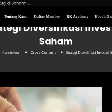
Rugi di Saham?…
u Kekayaan Bersihmu!
najemen Uang Perlu…
Tentang Kami
Daftar Member
RK Academy
Ebook Gra
ategi Diversifikasi Inves
Saham
n Kurniawan
Cross Content
Strategi Diversifikasi Investasi