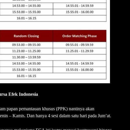
rsa Efek Indonesia
am papan pemantauan khusus (PPK) nantinya akan
enin – Kamis. Dan hanya 4 sesi dalam satu hari pada Jum’at.