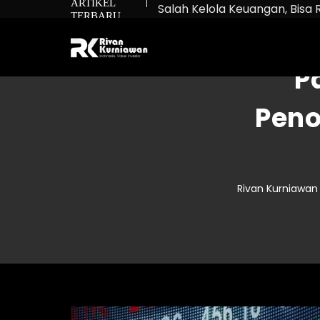
ARTIKEL
Salah Kelola Keuangan, Bisa 
TERBARU
Net Worth: Rumus untuk Tah
Bukan Cuma Beli Saham: Ma
P
Peno
Rivan Kurniawan