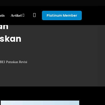
Platinum Member
tis
Artikel
an
uskan
 BEI Putuskan Revisi