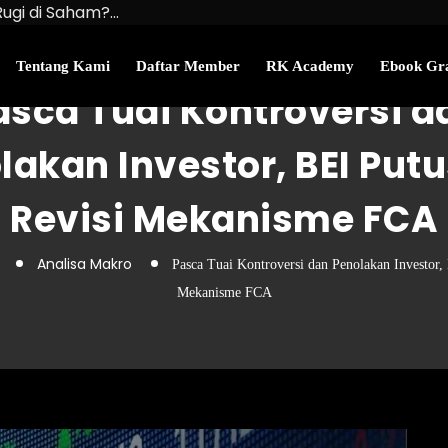
Rugi di Saham?…
u Kekayaan Bersihmu!
najemen Uang Perlu…
Tentang Kami
Daftar Member
RK Academy
Ebook Gra
asca Tuai Kontroversi d
lakan Investor, BEI Put
Revisi Mekanisme FCA
Analisa Makro
Pasca Tuai Kontroversi dan Penolakan Investor,
Mekanisme FCA