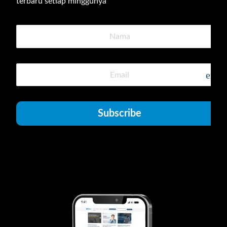
terbaru setiap minggunya
emai
Subscribe