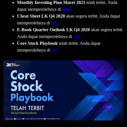
Monthly Investing Plan Maret 2021
telah terbit. Anda
sini
dapat memperolehnya di
.
Cheat Sheet LK Q4 2020
akan segera terbit. Anda dapat
sini
memperolehnya di
.
E-Book Quarter Outlook LK Q4 2020
akan segera terbit.
sini
Anda dapat memperolehnya di
.
Core Stock Playbook
telah terbit. Anda dapat
sini.
memperolehnya di