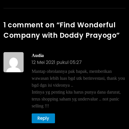
1 comment on “
Find Wonderful
Company with Doddy Prayogo
”
Audia
12 Mei 2021 pukul 05:27
Mantap obrolannya pak bapak, memberikan
wawasan lebih luas bgd utk berinvestasi, thank you
bgd dgn isi videonya ..
Intinya yg penting kita harus punya dana darurat,
terus shopping saham yg undervalue .. not panic
selling !!!
Reply