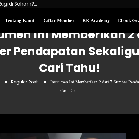
Rugi di Saham?…
u Kekayaan Bersihmu!
najemen Uang Perlu…
Tentang Kami
Daftar Member
RK Academy
Ebook Gra
umen Ini Memberikan 2 
r Pendapatan Sekaligu
Cari Tahu!
Regular Post
Instrumen Ini Memberikan 2 dari 7 Sumber Penda
Cari Tahu!