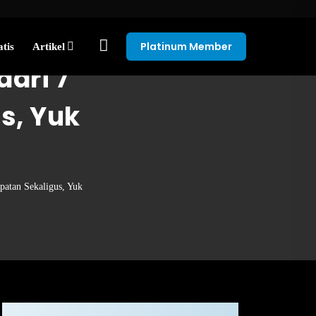
Platinum Member
tis
Artikel
dari 7
s, Yuk
patan Sekaligus, Yuk