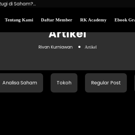
Rugi di Saham?…
u Kekayaan Bersihmu!
najemen Uang Perlu…
Tentang Kami
Daftar Member
RK Academy
Ebook Gra
Artikel
Rivan Kurniawan
Artikel
Analisa Saham
Tokoh
Regular Post