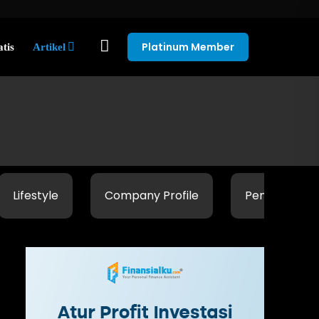
Platinum Member
tis
Artikel
Lifestyle
Company Profile
Penasihat Inv