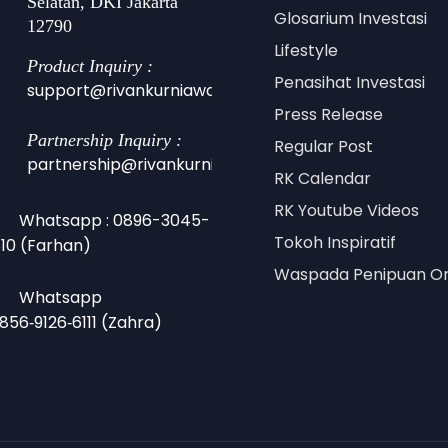
Selatan, DKI Jakarta
Glosarium Investasi
12790
Lifestyle
Product Inquiry :
Penasihat Investasi
support@rivankurniawan.com
Press Release
Partnership Inquiry :
Regular Post
partnership@rivankurniawan.com
RK Calendar
RK Youtube Videos
Whatsapp : 0896-3045-
Tokoh Inspiratif
10 (Farhan)
Waspada Penipuan On
Whatsapp
0856‑9126‑6111 (Zahra)