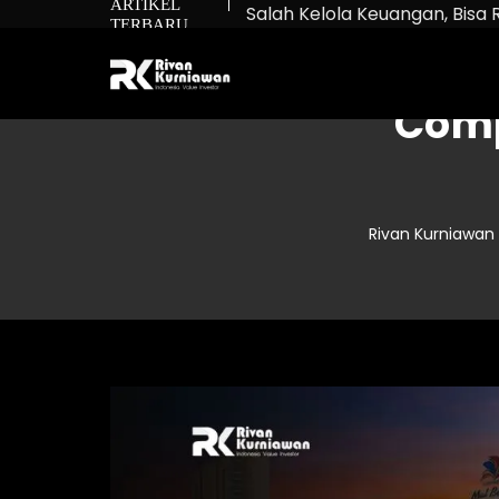
ARTIKEL
Salah Kelola Keuangan, Bisa 
TERBARU
Net Worth: Rumus untuk Tah
Bukan Cuma Beli Saham: Ma
Comp
Rivan Kurniawan