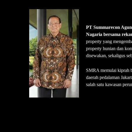
PT Summarecon Agung 
Nagaria bersama reka
property yang mengemban
property hunian dan kom
disewakan, sekaligus seba
SMRA memulai kiprah bi
daerah pedalaman Jakart
salah satu kawasan peru