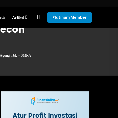
Platinum Member
tis
Artikel
recon
 Agung Tbk – SMRA