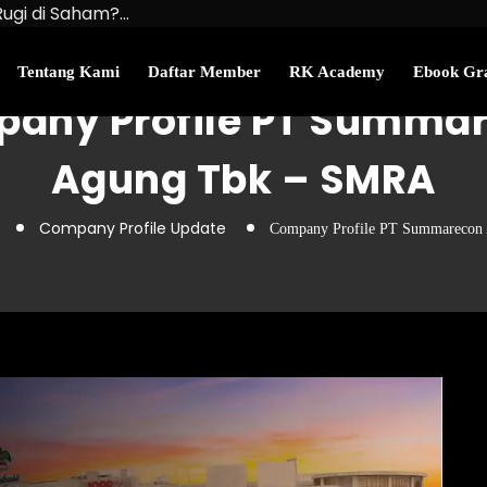
Rugi di Saham?…
u Kekayaan Bersihmu!
najemen Uang Perlu…
Tentang Kami
Daftar Member
RK Academy
Ebook Gra
any Profile PT Summa
Agung Tbk – SMRA
Company Profile Update
Company Profile PT Summarecon