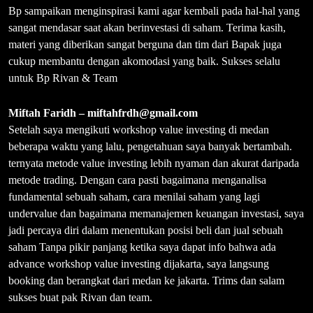
Mengikuti workshop selama 2 hari ini mempermudah pemahaman
saya mengenai value investing dalam dunia saham dan membuat
kepercayaan diri dalam melakukan investasi bertambah. Materi
disampaikan dengan bahasa yang mudah dipahami karena
diberikan ilustrasi yang mudah diingat. Selama ini saya hanya
mempelajari value investing dari buku, video, dan artikel-artikel.
Dengan mengikuti workshop ini, semuanya disempurnakan.
Alfons Iman
–
fonshardja@gmail.com
Saya sudah sering ikut seminar/ workshop khususnya untuk
investasi saham.
Dari yang gratisan juga yg berbayar & jarang memberikan
testimoni kecuali jika workshop nya bermanfaat.
Untuk workshop RK sendiri, saya ucapkan congrats karena materi
workshop padat bergizi, dengan penjelasan step by step, untuk
orang awam bisa mengerti dengan mudah. Penyampaian materi
juga tidak satu arah, peserta bisa langsung bertanya & langsung
dijawab. Hal ini menunjukan RK sangat menguasai materi
terutama dalam hal investasi saham. Dengan bantuan cheat sheet,