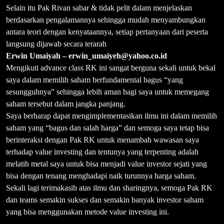
undervalue dan bagaimana memanajemen keuangan investasi, saya
jadi percaya diri dalam menentukan posisi beli dan jual sebuah
saham Tanpa pikir panjang ketika saya dapat info bahwa ada
advance workshop value investing dijakarta, saya langsung
booking dan berangkat dari medan ke jakarta. Trims dan salam
sukses buat pak Rivan dan team.
Herlina – jc.herlina@gmail.com
Saya merupakan orang awam yang tidak mengerti tentang saham,
namun setelah mendengar penjelasan dari Bapak Rivan Kurniawan
saya menjadi banyak mengetahui mengenai banyak hal tentang
saham. Penjelasan Bapak sistematis dan terstruktur sehingga
mudah dipahami. Benefit yang saya rasakan adalah mengetahui
lebih dalam dalam menganalisis saham dan mendapat Cheat Sheet
LK Q4 2018, bergabung dengan komunitas saham yang Bapak