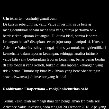
Rivan undang via WA.
Demikian Pak, kesan-kesan saya mengikuti workshop.
Alvin Wijaya
–
alvin.wijaya@hotmail.co.id
saya sangat bersyukur dan puas dengan workshop 2 hari yg
diadakan langsung oleh pak Rivan, materi yang diberikan sangat
baik dan lengkap. saya sebagai orang dgn background non
economy, merasa penjelasan yang diberikan cukup mendasar dan
jelas, shg saya mampu mengerti dengan cukup baik. pak Rivan
pun tak sungkan/segan untuk bergaul dengan peserta workshop
dan mau menjawab setiap pertanyaan yang diajukan dengan baik,
terima kasih pak Rivan.
Alexander Budi
–
budi.alexander@rocketmail.com
Hi Pak Rivan, terima kasih untuk sesi selama 2 hari lalu. Berikut
testimoni saya: