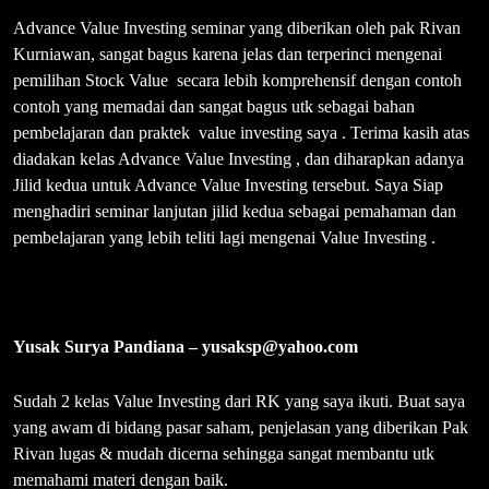
tidak benar. Thumbs up buat Pak Rivan yang benar-benar ingin
siswa-siswanya jadi investor yang handal.
Robitirtanto Ekaperdana
–
robi@bnisekuritas.co.id
Terima kasih telah membagi ilmu dan pengalaman Bp pada sesi
Advance Value Investing pada tanggal 20 Oktober 2018. Apa yang
Bp sampaikan menginspirasi kami agar kembali pada hal-hal yang
sangat mendasar saat akan berinvestasi di saham. Terima kasih,
materi yang diberikan sangat berguna dan tim dari Bapak juga
cukup membantu dengan akomodasi yang baik. Sukses selalu
untuk Bp Rivan & Team
Miftah Faridh – miftahfrdh@gmail.com
Setelah saya mengikuti workshop value investing di medan
beberapa waktu yang lalu, pengetahuan saya banyak bertambah.
ternyata metode value investing lebih nyaman dan akurat daripada
metode trading. Dengan cara pasti bagaimana menganalisa
fundamental sebuah saham, cara menilai saham yang lagi