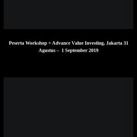
Peserta Workshop + Advance Value Investing, Jakarta 23 –
24 November 2019
Peserta Workshop + Advance Value Investing, Surabaya 8 – 9
Februari 2020
Peserta Workshop + Advance Value Investing, Jakarta 14 –
15 Maret 2020