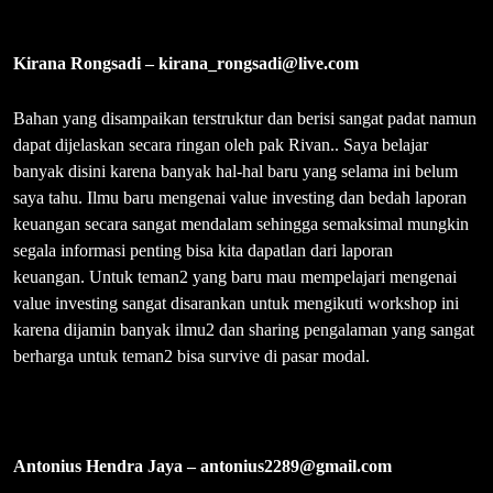
terhadap value investing dan tentunya yang terpenting adalah
melatih metal saya untuk bisa menjadi value investor sejati yang
bisa dengan tenang menghadapi naik turunnya harga saham.
Sekali lagi terimakasih atas ilmu dan sharingnya, semoga Pak RK
dan teams semakin sukses dan semakin banyak investor saham
yang bisa menggunakan metode value investing ini.
Christianto – csahat@gmail.com
Di kursus sebelumnya, yaitu Value Investing, saya belajar
mengidentifikasi saham mana saja yang punya performa baik,
berdasarkan laporan keuangan. Di dunia ideal, semua laporan
keuangan benar2 disiapkan secara jujur tanpa manipulasi. Kursus
Advance Value Investing mengajarkan saya untuk mengidentifikasi
keanehan2 dalam laporan keuangan, sehingga analisa intrinsik
value kita yang berdasarkan laporan keuangan, benar-benar berdiri
di atas fondasi yang kokoh, bukan di atas laporan keuangan yang