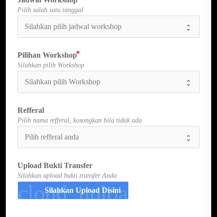
Pilih salah satu tanggal
Pilihan Workshop
Silahkan pilih Workshop
Refferal
Pilih nama refferal, kosongkan bila tidak ada
Upload Bukti Transfer
Silahkan upload bukti transfer Anda
cloud_upload
Silahkan Upload Disini