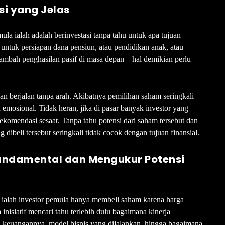
si yang Jelas
mula ialah adalah berinvestasi tanpa tahu untuk apa tujuan
i untuk persiapan dana pensiun, atau pendidikan anak, atau
mbah penghasilan pasif di masa depan – hal demikian perlu
an berjalan tanpa arah. Akibatnya pemilihan saham seringkali
 emosional. Tidak heran, jika di pasar banyak investor yang
ekomendasi sesaat. Tanpa tahu potensi dari saham tersebut dan
ibeli tersebut seringkali tidak cocok dengan tujuan finansial.
Fundamental dan Mengukur Potensi
di ialah investor pemula hanya membeli saham karena harga
inisiatif mencari tahu terlebih dulu bagaimana kinerja
n keuangannya, model bisnis yang dijalankan, hingga bagaimana