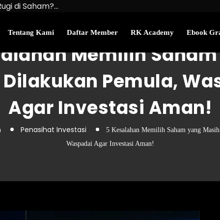
Rugi di Saham?…
u Kekayaan Bersihmu!
najemen Uang Perlu…
Tentang Kami
Daftar Member
RK Academy
Ebook Gra
salahan Memilih Saham
 Dilakukan Pemula, Wa
Agar Investasi Aman!
n
Penasihat Investasi
5 Kesalahan Memilih Saham yang Masih
Waspadai Agar Investasi Aman!