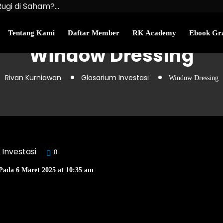
Rugi di Saham?…
u Kekayaan Bersihmu!
najemen Uang Perlu…
Tentang Kami
Daftar Member
RK Academy
Ebook Gra
Window Dressing
Rivan Kurniawan
Glosarium Investasi
Window Dressing
 Investasi
0
Pada 6 Maret 2025 at 10:35 am