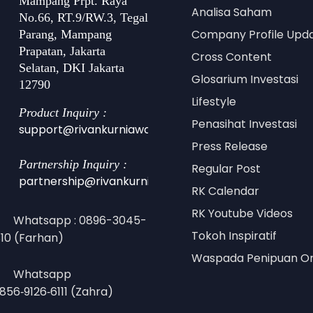
Mampang Prpt. Raya
Analisa Saham
No.66, RT.9/RW.3, Tegal
Company Profile Upd
Parang, Mampang
Prapatan, Jakarta
Cross Content
Selatan, DKI Jakarta
Glosarium Investasi
12790
Lifestyle
Product Inquiry :
Penasihat Investasi
support@rivankurniawan.com
Press Release
Partnership Inquiry :
Regular Post
partnership@rivankurniawan.com
RK Calendar
RK Youtube Videos
Whatsapp : 0896-3045-
Tokoh Inspiratif
10 (Farhan)
Waspada Penipuan On
Whatsapp
0856‑9126‑6111 (Zahra)