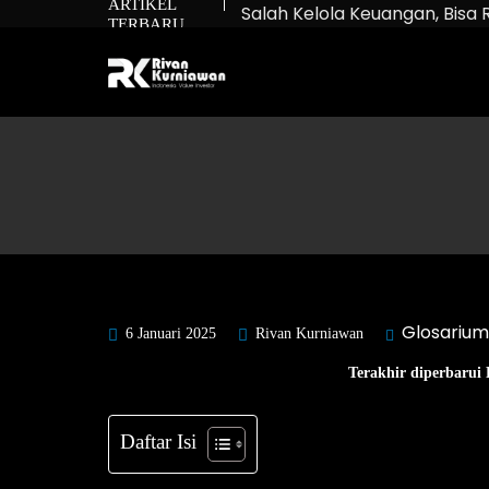
ARTIKEL
Salah Kelola Keuangan, Bisa 
TERBARU
Net Worth: Rumus untuk Tah
Bukan Cuma Beli Saham: Ma
Glosarium
6 Januari 2025
Rivan Kurniawan
Terakhir diperbarui 
Daftar Isi