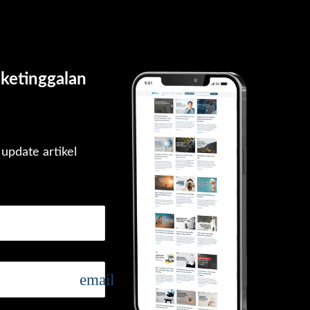
ketinggalan 
pdate artikel 
email