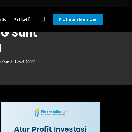
Platinum Member
tis
Artikel
G Sulit
!
ahan di Level 7000?!