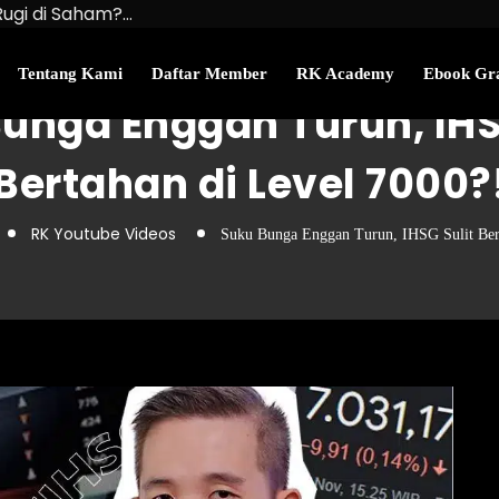
Rugi di Saham?…
u Kekayaan Bersihmu!
najemen Uang Perlu…
Tentang Kami
Daftar Member
RK Academy
Ebook Gra
unga Enggan Turun, IHS
Bertahan di Level 7000?
RK Youtube Videos
Suku Bunga Enggan Turun, IHSG Sulit Bert