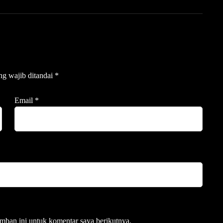
ng wajib ditandai
*
Email
*
mban ini untuk komentar saya berikutnya.