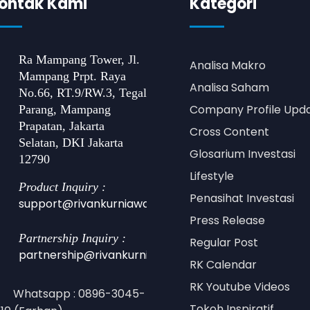
ontak Kami
Kategori
Ra Mampang Tower, Jl.
Analisa Makro
Mampang Prpt. Raya
Analisa Saham
No.66, RT.9/RW.3, Tegal
Company Profile Upd
Parang, Mampang
Prapatan, Jakarta
Cross Content
Selatan, DKI Jakarta
Glosarium Investasi
12790
Lifestyle
Product Inquiry :
Penasihat Investasi
support@rivankurniawan.com
Press Release
Partnership Inquiry :
Regular Post
partnership@rivankurniawan.com
RK Calendar
RK Youtube Videos
Whatsapp : 0896-3045-
Tokoh Inspiratif