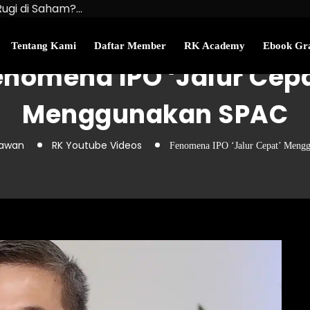
Rugi di Saham?…
u Kekayaan Bersihmu!
najemen Uang Perlu…
Tentang Kami
Daftar Member
RK Academy
Ebook Gra
enomena IPO ‘Jalur Cepa
Menggunakan SPAC
iawan
RK Youtube Videos
Fenomena IPO ‘Jalur Cepat’ Meng