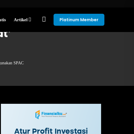
Platinum Member
tis
Artikel
t’
gunakan SPAC