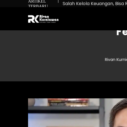
ARTIKEL
Salah Kelola Keuangan, Bisa 
TERBARU
Net Worth: Rumus untuk Tah
Bukan Cuma Beli Saham: Ma
F
Rivan Kurn