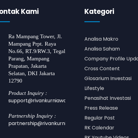
ontak Kami
Kategori
Ra Mampang Tower, Jl.
Analisa Makro
Mampang Prpt. Raya
Analisa Saham
No.66, RT.9/RW.3, Tegal
Company Profile Upd
Parang, Mampang
Prapatan, Jakarta
Cross Content
Selatan, DKI Jakarta
Glosarium Investasi
12790
Lifestyle
Product Inquiry :
Penasihat Investasi
support@rivankurniawan.com
Press Release
Partnership Inquiry :
Regular Post
partnership@rivankurniawan.com
RK Calendar
RK Youtube Videos