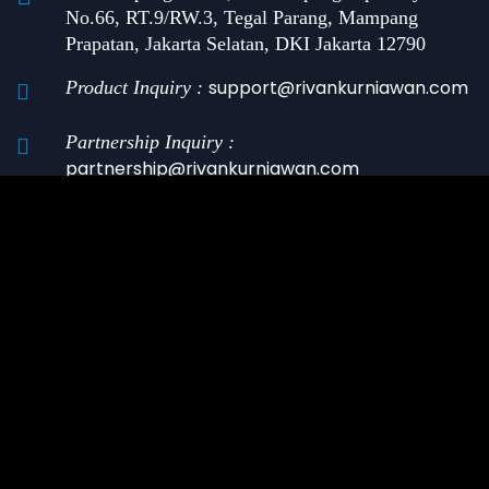
No.66, RT.9/RW.3, Tegal Parang, Mampang
Prapatan, Jakarta Selatan, DKI Jakarta 12790
support@rivankurniawan.com
Product Inquiry :
Partnership Inquiry :
partnership@rivankurniawan.com
Whatsapp : 0896-3045-2810 (Farhan)
Whatsapp : 0856‑9126‑6111 (Zahra)
Kategori