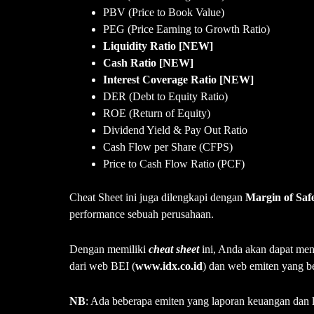
PBV (Price to Book Value)
PEG (Price Earning to Growth Ratio)
Liquidity Ratio [NEW]
Cash Ratio [NEW]
Interest Coverage Ratio [NEW]
DER (Debt to Equity Ratio)
ROE (Return of Equity)
Dividend Yield & Pay Out Ratio
Cash Flow per Share (CFPS)
Price to Cash Flow Ratio (PCF)
Cheat Sheet ini juga dilengkapi dengan
Margin of Saf
performance sebuah perusahaan.
Dengan memiliki
cheat sheet
ini, Anda akan dapat me
dari web BEI (
www.idx.co.id
) dan web emiten yang b
NB
: Ada beberapa emiten yang laporan keuangan dan 