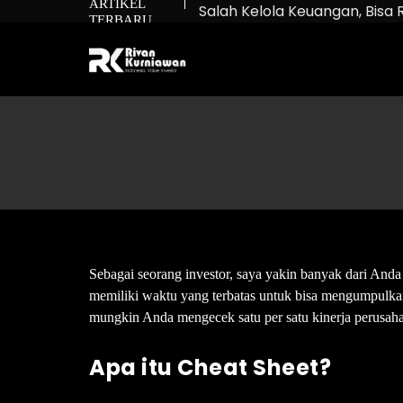
ARTIKEL
Salah Kelola Keuangan, Bisa 
TERBARU
Net Worth: Rumus untuk Tah
Bukan Cuma Beli Saham: Ma
Sebagai seorang investor, saya yakin banyak dari Anda 
memiliki waktu yang terbatas untuk bisa mengumpulkan 
mungkin Anda mengecek satu per satu kinerja perus
Apa itu Cheat Sheet?