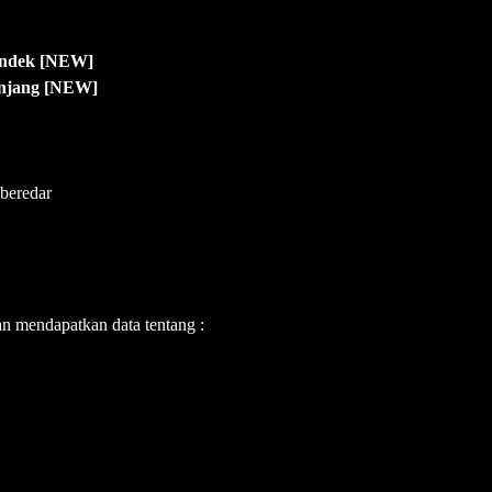
 Pendek [NEW]
Panjang [NEW]
beredar
an mendapatkan data tentang :