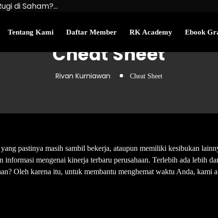
Rugi di Saham?…
u Kekayaan Bersihmu!
najemen Uang Perlu…
Tentang Kami
Daftar Member
RK Academy
Ebook Gra
Cheat Sheet
Rivan Kurniawan
Cheat Sheet
yang pastinya masih sambil bekerja, ataupun memiliki kesibukan lainny
informasi mengenai kinerja terbaru perusahaan. Terlebih ada lebih dar
ahaan? Oleh karena itu, untuk membantu menghemat waktu Anda, kam